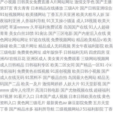
产小视频
日韩美女免费直播
A片网站网址
激情文学色
国产主播
第37页
青久青青
日本精品在线播放
三级A片
国产日韩亚洲综合
91短视频网站
欧美骚网站
丁香五月天亚洲
欧美大粗吊人妖
深
夜福利亚洲
人兽福利导航
91叉叉操小骚逼
成人18视频
欧美大
鸡吧
草逼wwww
久草福利免费试看
岛国国产在线
91人人超碰
青青
美女白丝18禁
91肏比
国产三区电影
国产内射后入在线
黄
色网址网站网址
97超在线视
免费视频网站
精品欧美精品v
欧美
操碰
欧美二级片网址
精品成人无码视频
男女午夜福利影院
欧美
三级电影
免费黄色网址
成年版快手
日韩福利无码
四虎四房
亚
洲AV在线豆花
亚洲区成人
美女黄片免费观看
三级网站视频网
成人日韩精品
日韩福利专区
欧美二区女同
国产精品一区91
小x
导航福利
免费黄色在线视频
91原创视频
欧美日韩小视频
国产
成人在线无码
91黑料不
国产极品自拍
岛国最大色网站
精品无
码国产二品
欧美一及片
激情网婷婷
人妖大片
91天堂影视
国产
www
成年人伦理片
高清日韩电影
国产尤物视频在线
超碰福利
97视屏
91看片入口
日本国产成人视频
日本日韩欧美在线
黄色
资料入口
黄色网三级毛片
最新黄色av
麻豆影院免费
五月天堂
丁香
国产精品水多
福利所导航
三级视频网站J
51福利影院
丁香