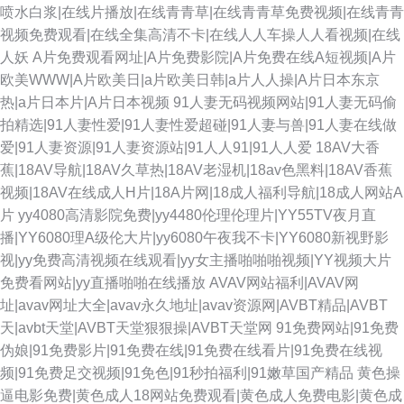
喷水白浆|在线片播放|在线青青草|在线青青草免费视频|在线青青
视频免费观看|在线全集高清不卡|在线人人车操人人看视频|在线
人妖
A片免费观看网址|A片免费影院|A片免费在线A短视频|A片
欧美WWW|A片欧美日|a片欧美日韩|a片人人操|A片日本东京
热|a片日本片|A片日本视频
91人妻无码视频网站|91人妻无码偷
拍精选|91人妻性爱|91人妻性爱超碰|91人妻与兽|91人妻在线做
爱|91人妻资源|91人妻资源站|91人人91|91人人爱
18AV大香
蕉|18AV导航|18AV久草热|18AV老湿机|18av色黑料|18AV香蕉
视频|18AV在线成人H片|18A片网|18成人福利导航|18成人网站A
片
yy4080高清影院免费|yy4480伦理伦理片|YY55TV夜月直
播|YY6080理A级伦大片|yy6080午夜我不卡|YY6080新视野影
视|yy免费高清视频在线观看|yy女主播啪啪啪视频|YY视频大片
免费看网站|yy直播啪啪在线播放
AVAV网站福利|AVAV网
址|avav网址大全|avav永久地址|avav资源网|AVBT精品|AVBT
天|avbt天堂|AVBT天堂狠狠操|AVBT天堂网
91免费网站|91免费
伪娘|91免费影片|91免费在线|91免费在线看片|91免费在线视
频|91免费足交视频|91免色|91秒拍福利|91嫩草国产精品
黄色操
逼电影免费|黄色成人18网站免费观看|黄色成人免费电影|黄色成