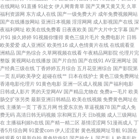
在线网站
91直播
91处女
伊人网青青草
国产又爽又黄又无
久草
性爱在线影院 香蕉视频网 99超碰麻豆 国产精品情侣自拍 日韩激情三级片 91
福利资源网
东方成人在线
国产一级免费大片
成年免费视频网站
国产在线播放网站
亚洲日本视频
淫淫网网
成人影视国产在线
深
视频在线观看 国产视频11页 欧美肏屄狂欢 欧美操逼一区二区 伊人大香蕉在
夜福利网址
欧美在线免费看
日夜夜欧美
国产大片中文字幕
国产
片91
操久婷婷
91视频你懂得
黄色三级片毛片
免费电影片
日韩
线 成人不卡a人电影 老湿影院免费看 影视Av第一页 国产久超碰 欧美亚州国
欧美爱爱
成人亚洲区
欧美性16
成人色情黄片在线
在线观看亚
洲精品
国产热综合
久草网视频在线看
午夜精品网影院
伦理片完
产 2026男人网站 成人另类免费视频 久草国产原创 日韩成人在线网址 18色
整版
黄视网站在线播放
国产片自拍
国产在线91
AV亚洲网址
国
产经典三级在线
丁香婷婷五月综合
五月花亚洲综合
国产影院第
网 大香蕉伊人網 人妖自慰网站 91高清视频网站 国产一二一二级 人妻人操
一页
乱码欧美孕交
超碰在线艹
日本在线护士
黄色三级免费网址
香港电影伦理片
91黄色电影
亚洲一区成人视频
国产福利电影
91青青 国产av第一页 男人天堂网在线 午夜局厂91爱爱 91偷拍视频网 老司
日韩成人影片
男的天堂网AV
国产精品尤物在
免费a一毛片
欧美
肠交扩张另类
最新亚洲日韩精品
欧美在线视频
免费黄色网址在
机香蕉久久 亚洲一区综合 成人中文字幕一区 美女变态网站 伪娘ts网站 99精
线
主播第一页
丁香五月网
性爱东京热
草逼视频78
国产成人免
费无码
高清日韩无码视频
宗和网五月天
日b视频
成人三级网站
品外围视频 黑丝变态人妖 日本美女视频 91c逼 国产性爱在线 日本色色网 97
在
主播福利姬h在线
国产精一精二区
基情涩涩网
51漫画成人
丁
香5月综合网
91爱爱com
伊人涩涩射
黄色视频网址导航
91国在
超碰在线公开 国内九九亚 欧洲一区二区 99青青草视频 国内AV草逼影视 欧
线观看
91最新自拍
黄色软件91
国产操女人
国产乱人
欧美乱欲