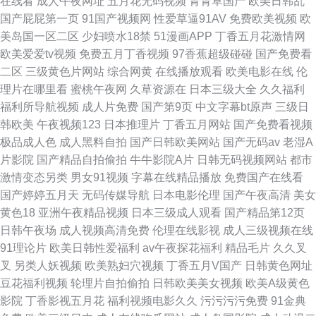
在线看
成人午夜网址
五月花无码视频
青青草国产
欧美日韩乱
国产屁屁第一页
91国产视频网
性爱草逼91AV
免费欧美视频
欧
美岛国一区二区
少妇喷水18禁
51漫画APP
丁香五月花激情网
欧美爱爱tv视频
免费五月丁香视频
97香蕉超级碰碰
国产免费看
二区
三级黄色片网站
综合网黄
在线播放观看
欧美电影在线
伦
理片在哪里看
蜜桃午夜网
久草资源在
日本三级大全
久久福利
福利所导航视频
成人片免费
国产第9页
中文字幕bt原声
三级日
韩欧美
午夜视频123
日本推理片
丁香五月网站
国产免费看视频
极品成人色
成人黑料自拍
国产日韩欧美网站
国产无码av
老湿A
片影院
国产精品自拍偷拍
牛牛影院A片
日韩无码视频网站
都市
激情变态另类
男女91视频
字幕在线精品播放
免费国产在线看
国产婷婷五月天
无码传媒导航
日本电影伦理
国产午夜高清
美女
黄色18
亚洲午夜精品视频
日本三级成人观看
国产精品第12页
日韩午夜场
成人视频高清免费
伦理在线影视
成人三级视频在线
91理论片
欧美日韩性爱福利
av午夜探花福利
精品毛片
久久叉
叉
另类人妖视频
欧美熟妇穴视频
丁香五月V国产
日韩黄色网址
豆花福利视频
轮理片自拍偷拍
日韩欧美美女视频
欧美A级黄色
影院
丁香影视五月花
福利视频电影久久
污污污污免费
91金典