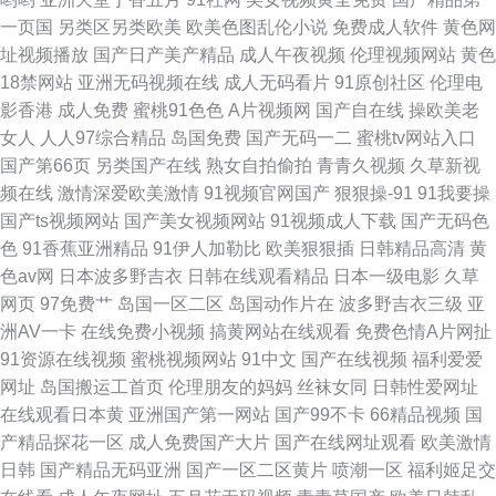
一页国
另类区另类欧美
欧美色图乱伦小说
免费成人软件
黄色网
址视频播放
国产日产美产精品
成人午夜视频
伦理视频网站
黄色
18禁网站
亚洲无码视频在线
成人无码看片
91原创社区
伦理电
影香港
成人免费
蜜桃91色色
A片视频网
国产自在线
操欧美老
女人
人人97综合精品
岛国免费
国产无码一二
蜜桃tv网站入口
国产第66页
另类国产在线
熟女自拍偷拍
青青久视频
久草新视
频在线
激情深爱欧美激情
91视频官网国产
狠狠操-91
91我要操
国产ts视频网站
国产美女视频网站
91视频成人下载
国产无码色
色
91香蕉亚洲精品
91伊人加勒比
欧美狠狠插
日韩精品高清
黄
色av网
日本波多野吉衣
日韩在线观看精品
日本一级电影
久草
网页
97免费艹
岛国一区二区
岛国动作片在
波多野吉衣三级
亚
洲AV一卡
在线免费小视频
搞黄网站在线观看
免费色情A片网扯
91资源在线视频
蜜桃视频网站
91中文
国产在线视频
福利爱爱
网址
岛国搬运工首页
伦理朋友的妈妈
丝袜女同
日韩性爱网址
在线观看日本黄
亚洲国产第一网站
国产99不卡
66精品视频
国
产精品探花一区
成人免费国产大片
国产在线网址观看
欧美激情
日韩
国产精品无码亚洲
国产一区二区黄片
喷潮一区
福利姬足交