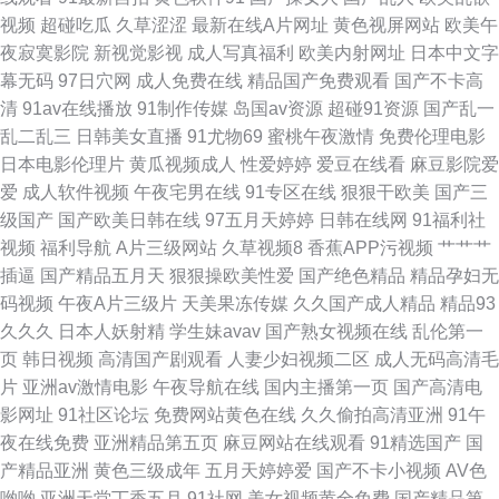
视频
超碰吃瓜
久草涩涩
最新在线A片网址
黄色视屏网站
欧美午
美性爱二三四区 亚洲一区日韩欧美 av变态另类影院 日本丝袜足交 91欧美性
夜寂寞影院
新视觉影视
成人写真福利
欧美内射网址
日本中文字
幕无码
97日穴网
成人免费在线
精品国产免费观看
国产不卡高
爱 国产传媒日韩一区 欧美特集黄色A片 www99肏 黄色色情网站 日韩变态另
清
91av在线播放
91制作传媒
岛国av资源
超碰91资源
国产乱一
乱二乱三
日韩美女直播
91尤物69
蜜桃午夜激情
免费伦理电影
类 91熟女视频 久草超碰 成人韩国在线看A 欧美午夜成人色片 最新av资源 韩
日本电影伦理片
黄瓜视频成人
性爱婷婷
爱豆在线看
麻豆影院爱
爱
成人软件视频
午夜宅男在线
91专区在线
狠狠干欧美
国产三
国福利在线 亚洲第五页色图 传媒精品入口免费 日本黄网在线 亚洲四虎有码
级国产
国产欧美日韩在线
97五月天婷婷
日韩在线网
91福利社
视频
福利导航
A片三级网站
久草视频8
香蕉APP污视频
艹艹艹
中文 wwww色鬼 日韩三级aa 91中文永久 青娱乐三级 超碰天天人人 深夜激
插逼
国产精品五月天
狠狠操欧美性爱
国产绝色精品
精品孕妇无
码视频
午夜A片三级片
天美果冻传媒
久久国产成人精品
精品93
情av 97超碰影视 国内AV影院 成人伊人性爱网 亚洲草逼网站
久久久
日本人妖射精
学生妹avav
国产熟女视频在线
乱伦第一
页
韩日视频
高清国产剧观看
人妻少妇视频二区
成人无码高清毛
片
亚洲av激情电影
午夜导航在线
国内主播第一页
国产高清电
影网址
91社区论坛
免费网站黄色在线
久久偷拍高清亚洲
91午
夜在线免费
亚洲精品第五页
麻豆网站在线观看
91精选国产
国
产精品亚洲
黄色三级成年
五月天婷婷爱
国产不卡小视频
AV色
哟哟
亚洲天堂丁香五月
91社网
美女视频黄全免费
国产精品第