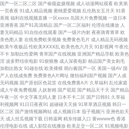
国产一区二区二区
国产偷窥盗摄视频
成人动漫网站观看
欧美第
玉足 97资原总站 国产视频观看网站 欧美成人日韩中文 欧美成人午夜精品 视
一页夜夜
91成人精品视频
蜜桃爱爱视频
乱伦熟女五月天
91香
蕉视
福利在线视频直播
一区xxxxx
岛国大片免费视频
一道日本
频在线91 日韩综合色图 婷婷伊人影院 91污秽视频 超碰91最新 精品9热这里
亚洲香蕉
国产91高清精品
国产一区二区福利
伦理在线播放
人
妻无码精品
91自拍在线观看
国产一级片内射
夜夜骑青青草
欧
欧美成人六 深夜黄色A片 91刺激小视频 波多野衣A片 国产嫩草影院久久 久
美色图人妻
在线免费欧美视频
免费黄色毛片
成人精品无码视频
欧美午夜极品
性欧美ⅩⅩⅩⅩ乱
欧美色色六月天
91影视网
午夜伦
草精品国产系列 色五月视频 一区二区 91久久香蕉超碰 超碰99爱 国产福利区
不卡
加勒比性爱网
青草国产在线视频
亚洲国产精品导航
欧美色
淫
波多野结依电影
91狠狠撸
成人深夜电影
精品国产美女剃毛
视频 免费试看av韩国 日本乱视频 午夜天堂福利 91青青视频 AV片在线观看
加勒比熟女
91碰在线
欧美裸模
萌白酱国产一区
美国一级AV
国
产人在线成免费
免费黄色A片网址
微拍福利国产视频
国产人成
国产对白清晰 黄色页网站 欧美视频a 四虎影院最新网址 91密桃 超碰五月 黄
无码视频
国产原创区色花堂
在线免费黄A片
久草福利
乱伦家庭
成人午夜免费视频
人妖射精
国产屁屁
国产精品天干天
国产精品
色视频网址大全 欧美综合色图91 三级在线网址 影音先锋青青草 91在线看看
午夜一区
中文字幕无码人妻
日本不卡二区
国产日韩91
久草福
利视频网
91日日夜夜91
超碰碰天天操
91草草酒店视频
韩日一
成人超碰碰在线 含羞草影视传媒 久久午夜神器 欧美人妖出精汇编 亚洲东方
区二区
国产激情视频网站
成人视频日本
茄子视频污
亚洲色欲天
天
成人丝瓜视频下载
日韩逼网
精东传媒入口
黄wwww色
香港
色图 97在线观看视频 国产精品线路一 精品毛片 欧美无毒在线 五月花社区影
伦理电影在线
成人影院在线播放
欧美足交一区二区
91视频电影