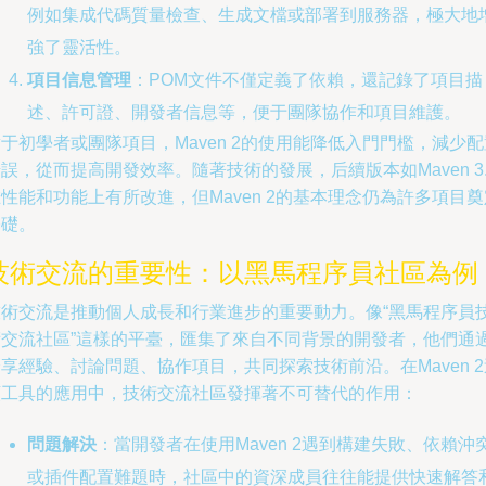
例如集成代碼質量檢查、生成文檔或部署到服務器，極大地
強了靈活性。
項目信息管理
：POM文件不僅定義了依賴，還記錄了項目描
述、許可證、開發者信息等，便于團隊協作和項目維護。
于初學者或團隊項目，Maven 2的使用能降低入門門檻，減少配
誤，從而提高開發效率。隨著技術的發展，后續版本如Maven 3.
性能和功能上有所改進，但Maven 2的基本理念仍為許多項目奠
基礎。
技術交流的重要性：以黑馬程序員社區為例
技術交流是推動個人成長和行業進步的重要動力。像“黑馬程序員
術交流社區”這樣的平臺，匯集了來自不同背景的開發者，他們通
享經驗、討論問題、協作項目，共同探索技術前沿。在Maven 2
類工具的應用中，技術交流社區發揮著不可替代的作用：
問題解決
：當開發者在使用Maven 2遇到構建失敗、依賴沖
或插件配置難題時，社區中的資深成員往往能提供快速解答