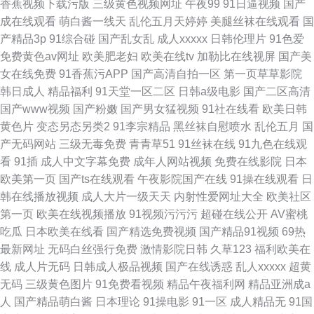
香蕉视频下载污版
三级黄色视频网址
午夜99
91日逼视频
国产
成在线观看
萌白酱一线天
乱伦五月天婷婷
美腿丝袜在线观看
国
产精品3p
91综合碰
国产乱女乱
成人xxxxx
日韩伦理片
91色爱
免费黄色av网址
欧美肥老妇
欧美在线tv
加勒比在线视屏
国产美
女在线免费
91香蕉污APP
国产高清自拍一区
第一页草草影院
韩日成人
精品福利
91天堂一区二区
日韩a级电影
国产二区高清
国产www视频
国产粉嫩
国产男女猛视频
91社在线看
欧美日韩
黄色片
变态另态另类2
91李宗精品
黑丝袜自慰喷水
乱伦五月
国
产无码网站
三级无毒免费
青青草51
91丝袜在线
91九色在线观
看
91插
成人中文字幕免费
成年人网站视频
免费在线影院
日本
欧美第一页
国产ts在线观看
午夜影院国产在线
91操在线观看
日
韩在线播放视频
成人大片一级天天
内射性爱网址大全
欧美社区
第一页
欧美在线视频播放
91视频污污污
超碰在线公开
AV蜜桃
吃瓜
日本欧美在线看
国产精选免费视频
国产精品91视频
69热
最新网址
无码白丝强行免费
激情影院日韩
久草123
福利欧美在
线
成人片无码
日韩成人极品视频
国产在线诱惑
乱人xxxxx
超黄
无码
三级黄色图片
91免费看视频
精品午夜福利网
精品亚洲成a
人
国产精品萌白酱
日本理论
91操电影
91一区
成人精品无
91国