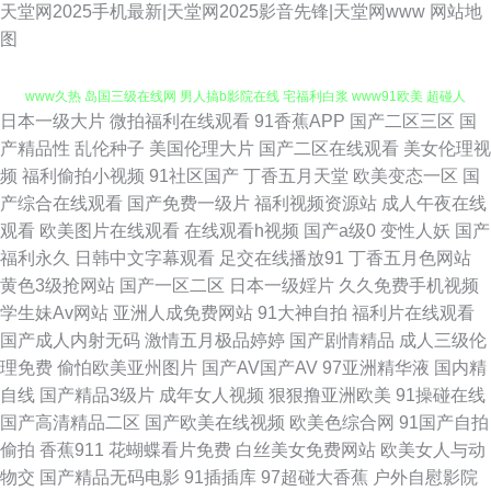
天堂网2025手机最新|天堂网2025影音先锋|天堂网www
网站地
图
日本一级大片
微拍福利在线观看
91香蕉APP
国产二区三区
国
国产亚洲五月天堂 足交AV 日韩av无码破解 伊人老司机大香蕉 91副利社
产精品性
乱伦种子
美国伦理大片
国产二区在线观看
美女伦理视
频
福利偷拍小视频
91社区国产
丁香五月天堂
欧美变态一区
国
www久热 岛国三级在线网 男人搞b影院在线 宅福利白浆 www91欧美 超碰人
产综合在线观看
国产免费一级片
福利视频资源站
成人午夜在线
观看
欧美图片在线观看
在线观看h视频
国产a级0
变性人妖
国产
人在线 黄色女男 人人骑人人妻 91n小视频 99热逼逼 国产午夜在线观看 青青
福利永久
日韩中文字幕观看
足交在线播放91
丁香五月色网站
黄色3级抢网站
国产一区二区
日本一级婬片
久久免费手机视频
伊人视频 亚洲女人天堂在线 91大神黑丝操逼 岛国大片在线观看 九九一AV
学生妹Av网站
亚洲人成免费网站
91大神自拍
福利片在线观看
国产成人内射无码
激情五月极品婷婷
国产剧情精品
成人三级伦
日韩无码精品网址 91传媒性爱视频 超碰成人人爽 极品人妻少妇 青青伊人97
理免费
偷怕欧美亚州图片
国产AV国产AV
97亚洲精华液
国内精
自线
国产精品3级片
成年女人视频
狠狠撸亚洲欧美
91操碰在线
偷窥自拍五月天 91高清系列 超碰97ai操操 国产三级综合在线 欧美日韩高清
国产高清精品二区
国产欧美在线视频
欧美色综合网
91国产自拍
偷拍
香蕉911
花蝴蝶看片免费
白丝美女免费网站
欧美女人与动
无码 五月婷婷偷拍 91色色视频 亚洲色图婷婷五月 后入丰满少妇 91精品高跟
物交
国产精品无码电影
91插插库
97超碰大香蕉
户外自慰影院