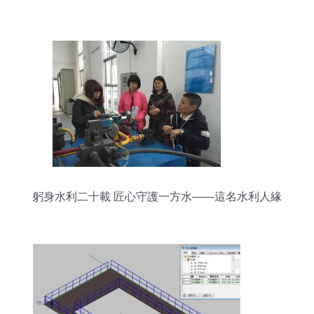
倉安全
躬身水利二十載 匠心守護一方水——這名水利人緣
何獲評“江門好人”？