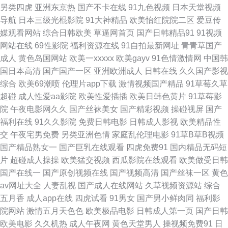
另类四虎
亚洲东京热
国产不卡在线
91九色视频
日本天堂视频
院 在线国产区 AV狼人 国产97资源 韩国AV导航 免费日七视频 日本在线AB
导航
日本三级光棍影院
91大神精品
欧美怡红院院二区
爱豆传
媒观看网站
综合日韩欧美
草逼网首页
国产日韩精品91
91视频
午夜老湿机福利 91社国产精品 肏屄超碰 国产性爱在线 久久影院福利社 欧美
网站在线
69性影院
福利资源在线
91自拍最新网址
青青草国产
成人
黄色岛国网站
欧美一xxxxx
欧美gayv
91色情激情网
中国韩
色色资源站 色图dd 亚洲黄色黄色网址 91黑料福利网 超碰在线青草97 国产
国日本高清
国产国产一区
亚洲欧洲成人
日韩在线
久久国产影视
综合
欧美69潮喷
伦理片app下载
激情视频国产精品
91草莓久草
精品草草 久久国产精品√√ 日本老熟女HD 香蕉福利网 97超碰碰 成人论坛欧
超碰
成人性爱aa影院
欧美性爱插插
欧美日韩色黄片
91草莓影
院
午夜电影网久久
国产丝袜美女
国产精彩视频
操碰视屏
国产
美日韩 九九月老司机 欧美色性 熟女3P91 亚州综合色网 69探花传媒 av日韩
福利在线
91久久影院
免费日韩电影
日韩成人影视
欧美精品性
交
午夜宅男免费
另类亚洲色情
家庭乱伦理电影
91草B草B视频
无码色色 九九国产热 日本伦理 午夜福利视频久草 91成人视频 白丝喷水在线
国产精品熟女一
国产巨乳在线观看
四虎免费91
国内精品无码短
片
超碰成人操操
欧美猛交视频
西瓜影院在线观看
欧美做受日韩
国产AB高清 极品影视国产精品 青娱福利视频在线 激情视频免费看 欧美日韩
国产在线一
国产原创视频在线
国产视频高清
国产丝袜一区
黄色
av网址大全
人妻乱视
国产成人在线网站
久草视频资源站
综合
操逼片 瑟瑟五月天 伊人成人婷婷 欧美另内A∨ 91白丝网址 www色五月 国产
五月香
成人app在线
四虎试看
91男女
国产男小鲜肉同
福利影
院网站
激情五月天色色
欧美极品电影
日韩成人第一页
国产日韩
成人高清网址 三级av片在线看 草莓视频免费观看 国产青青草精品 久久草香
欧美电影
久久机热
成人午夜网
黄色天堂男人
操视频免费91
日