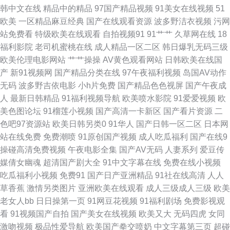
韩中文在线
精品中的精品
97国产精品视频
91美女在线视频
51
蕉 日本一本本兔费区 韩国午夜无码av 欧美亚黄色人a片 午夜剧场东京热 91
欧美
一区精品麻豆经典
国产在线观看资源
波多野洁衣视频
污网
站免费看
特级欧美在线观看
自拍视频91
91艹艹
久草网在线
18
视频游艇 成人咪咪网 免费三级欧韩 瑟瑟网站 97超鹏资源站 久草福利资源在
福利影院
老司机蜜桃在线
成人精品一区二区
韩日爆乳无码三级
欧美伦理电影网站
艹艹操操
AV黄色观看网站
日韩欧美在线国
线 三级片网卡 91专区在线 成人av色导航 韩国操逼大片 老司机91在线 91视
产
新91视频网
国产精品分类在线
97午夜福利视频
岛国AV动作
无码
波多野吉依电影
小h片免费
国产精品色色视屏
国产午夜成
频在线观看 国内精品一区在线 欧美日韩免费A级 五月婷婷偷拍 91国产白浆
人
最新日韩精品
91福利视频导航
欧美喷水影院
91爱爱视频
欧
美色图论坛
91榴莲小视频
国产高清一卡新区
国产看片资源
二
高潮 成人AV男人天堂 久草福利天堂 日本a中文字幕 91大神双飞美女 国产福
色吧97资源站
欧美日韩另类0
91华人
国产日韩一区二区
日本网
站在线免费
免费潮喷
91原创国产视频
成人吃瓜福利
国产在线9
利亚洲 青青草国产 影音先锋欧美性爱 99福利社 国产精品欧美二区 欧美另类
操碰高清免费视频
午夜电影全集
国产AV无码
人妻系列
爱豆传
媒倩女幽魂
超清国产剧大全
91中文字幕在线
免费在线小视频
色图视频 婷婷依依五月天 午夜精品伦理 超碰日逼网 久热久热 日韩磁力链接
吃瓜福利小视频
免费91
国产日产亚洲精品
91社在线高清
人人
草香蕉
激情另类图片
亚洲欧美在线观看
成人三级成人三级
欧美
91操黑丝 操逼福利社 黄色网片电影 欧美日韩一色哟哟 午夜tv久久 91免费视
老女人bb
日日操第一页
91网豆花视频
91福利剧场
免费影视观
看
91视频国产自拍
国产美女在线视频
欧美又大
无码四虎
女同
频资源 超碰人人操人人摸 久草香蕉网址 日韩美淫色 尤物91 91新人福利 蜜
激吻视频
极品性爱导航
欧美国产拳交喷奶
中文字幕第三页
超碰