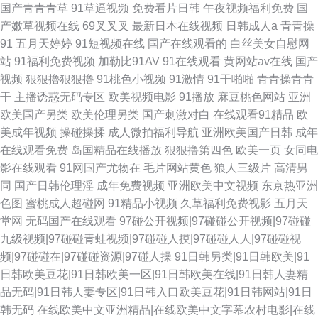
国产青青青草
91草逼视频
免费看片日韩
午夜视频福利免费
国
产嫩草视频在线
69叉叉叉
最新日本在线视频
日韩成人a
青青操
91
五月天婷婷
91短视频在线
国产在线观看的
白丝美女自慰网
站
91福利免费视频
加勒比91AV
91在线观看
黄网站av在线
国产
视频
狠狠擼狠狠擼
91桃色小视频
91激情
91干啪啪
青青操青青
干
主播诱惑无码专区
欧美视频电影
91播放
麻豆桃色网站
亚洲
欧美国产另类
欧美伦理另类
国产刺激对白
在线观看91精品
欧
美成年视频
操碰操揉
成人微拍福利导航
亚洲欧美国产日韩
成年
在线观看免费
岛国精品在线播放
狠狠撸第四色
欧美一页
女同电
影在线观看
91网国产尤物在
毛片网站黄色
狼人三级片
高清男
同
国产日韩伦理淫
成年免费视频
亚洲欧美中文视频
东京热亚洲
色图
蜜桃成人超碰网
91精品小视频
久草福利免费视影
五月天
堂网
无码国产在线观看
97碰公开视频|97碰碰公开视频|97碰碰
九级视频|97碰碰青蛙视频|97碰碰人摸|97碰碰人人|97碰碰视
频|97碰碰在|97碰碰资源|97碰人操
91日韩另类|91日韩欧美|91
日韩欧美豆花|91日韩欧美一区|91日韩欧美在线|91日韩人妻精
品无码|91日韩人妻专区|91日韩入口欧美豆花|91日韩网站|91日
韩无码
在线欧美中文亚洲精品|在线欧美中文字幕农村电影|在线