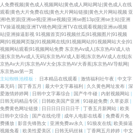
人免费视频|黄色成人视频网站|黄色成人网站网址|黄色成人在线
观看|黄色大片免费在线|黄色大片网站链接|黄色大片网站视频
亚
洲l色资源|亚洲se视|亚洲se视频|亚洲se图13p|亚洲se主站|亚洲
TV操逼视频|亚洲TV桃色网|亚洲TV在线观看视频|亚洲uu视频
站|亚洲操逼影视
91视频首页|91视频丝瓜|91视频图片|91视频
网|91视频网页版|91视频网在线|91视频网站|91视频网站大全|91
视频网站观看|91视频网站免费
东京热Av成人|东京热AV成人动
漫|东京热Av成人无码|东京热AV成人影视|东京热AV成人在线|东
京热Av大片|东京热AV大全|东京热AV大香蕉|东京热AV导航网|
东京热av第一页
主站蜘蛛池模板：
日本精品在线观看
|
激情福利社午夜
|
中文字
幕无码
|
国丁香五月
|
最大中文字幕福利
|
久久黄色网址发布
|
深
爱激情婷婷网
|
日韩中文字幕综合
|
国产牛牛碰
|
内射视频网站
|
日韩无码精品专区
|
日韩欧美国产亚洲
|
91碰超免费
|
久草姿原
|
免费黄色网址链接
|
日日日日日日日干
|
丁香五月新网站
|
欧美
日韩中文综合
|
国产在线伦理
|
成年人电影在线看
|
免费看片免
费播放
|
影音先锋熟女
|
亚洲免费av永久
|
91狼友在线
|
欧美操逼
视频免看
|
欧美性爱美区
|
日韩无码丝袜
|
丁香网五月婷婷
|
中文