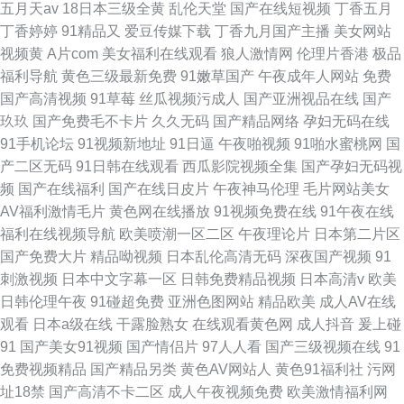
五月天av
18日本三级全黄
乱伦天堂
国产在线短视频
丁香五月
丁香婷婷
91精品又
爱豆传媒下载
丁香九月国产主播
美女网站
视频黄
A片com
美女福利在线观看
狼人激情网
伦理片香港
极品
福利导航
黄色三级最新免费
91嫩草国产
午夜成年人网站
免费
国产高清视频
91草莓
丝瓜视频污成人
国产亚洲视品在线
国产
玖玖
国产免费毛不卡片
久久无码
国产精品网络
孕妇无码在线
91手机论坛
91视频新地址
91日逼
午夜啪视频
91啪水蜜桃网
国
产二区无码
91日韩在线观看
西瓜影院视频全集
国产孕妇无码视
频
国产在线福利
国产在线日皮片
午夜神马伦理
毛片网站美女
AV福利激情毛片
黄色网在线播放
91视频免费在线
91午夜在线
福利在线视频导航
欧美喷潮一区二区
午夜理论片
日本第二片区
国产免费大片
精品呦视频
日本乱伦高清无码
深夜国产视频
91
刺激视频
日本中文字幕一区
日韩免费精品视频
日本高清v
欧美
日韩伦理午夜
91碰超免费
亚洲色图网站
精品欧美
成人AV在线
观看
日本a级在线
干露脸熟女
在线观看黄色网
成人抖音
爰上碰
91
国产美女91视频
国产情侣片
97人人看
国产三级视频在线
91
免费视频精品
国产精品另类
黄色AV网站人
黄色91福利社
污网
址18禁
国产高清不卡二区
成人午夜视频免费
欧美激情福利网