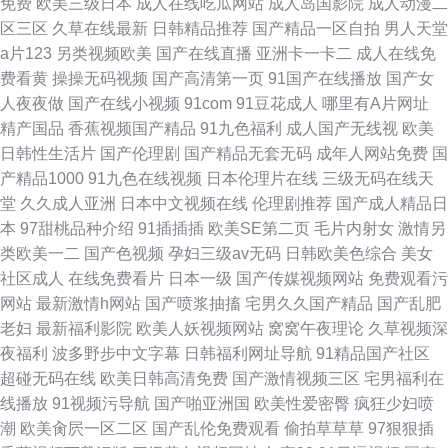
免费
欧美三级日本
成人在线吃瓜网站
成人岛国影院
成人动漫二
区三区
久草在线最新
日韩精品推荐
国产精品一区自拍
男人天堂
a片123
另类视频欧美
国产在线直播
亚洲卡一卡二
成人在线免
费看黄
操操无码视频
国产高清第一页
91国产在线播放
国产女
人夜夜做
国产在线小视频
91com
91豆花成人
哪里有A片网址
精产国品
香蕉视频国产精品
91九色福利
成人国产无线视
欧美
日韩性生活片
国产伦理剧
国产精品无套无码
成年人网站免费
国
产精品1000
91九色在线视频
日本伦理片在线
三级无码在线天
堂
久久成人亚洲
日本中文视频在线
伦理剧推荐
国产成人精品日
本
97甜桃品种介绍
91插插插
欧美SE第二页
毛片内射女
激情另
类欧美一二
国产色视频
孕妇三级av无码
日韩欧美色综合
美女
社区成人
在线免费看片
日本一级
国产传媒视频网站
免费观看污
网站
最新激情h网站
国产喷浆抽搐
宅男久久国产精品
国产乱肥
老妇
最新福利影院
欧美人妖视频网站
窝窝午夜理论
久草视频深
夜福利
波多野步中文字幕
日韩福利网址导航
91精品国产社区
超碰无码在线
欧美日韩高清免费
国产激情视频三区
宅男福利在
线播放
91视频污导航
国产啪亚洲国
欧美性爱密臀
疯狂少妇喷
潮
欧美肏屄一区二区
国产乱伦免费观看
偷拍草草草
97狠狠插