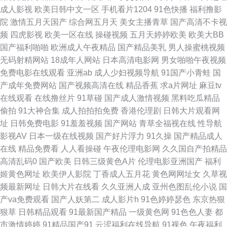
成人影视
欧美日韩中文一区
手机看片1204
91色快播
福利撸影
桃视频黑料网 色先锋AVAV 91V精品 超碰婷婷 久久国产 日本有码社区 91干
院
激情五月天国产
综合网五月天
美女主播青草
国产高清不卡视
频
四虎影视
欧美一区在线
操碰视频
五月天婷婷欧美
欧美大BB
UU 东京热AV综合网 狼人综合成干网 日韩乱论 亚洲中文字幕aw 99热只有
国产福利啪啪
欧洲成人午夜精品
国产精品美乳
男人操蜜桃视频
无码射精网站
18成年人网站
日本高清电影网
男女啪啪午夜视频
国产内射自拍1 男女色色大全套 色欲一期二期 97热超碰 含羞草AV在 欧美日
免费电影在线观看
亚洲ab
成人少妇视频导航
91国产小青蛙
国
产成年免费网站
国产视频高清在线
精品香蕉
求a片网址
麻豆tv
韩色情a片 亚洲色图字幕 俺去也五月天 黑料嫩草人人精品 殴美A∨ 亚洲成人
在线观看
在线撸丝片
91草碰
国产成人激情视频
黑料吃瓜精品
偷拍
91大神合集
成人拍拍拍免费
香港伦理剧
日韩大片观看网
黄色网址 97超碰人人搞 国产日本欧韩视频 日本美女视频 影音先锋三级 av在
址
日韩免费电影
91羞羞视频
国产网站
青草全福视在线
性导航
影视AV
日本一级在线视频
国产好片浮力
91久操
国产精品成人
线视频 韩国三级有码 日韩内地国产人成 国产搡女人高潮 麻豆久久 91在线视
在线
精品免费看
人人看操碰
午夜伦理电影网
久久国自产拍精品
高清乱码0
国产欧美
日韩三级黄色A片
伦理电影亚洲国产
福利
频导航 91成人在线初夜 国内草逼中文字幕 人人操人人草 午夜激情按摩 久久
姬黄色网址
欧美伊人影院
丁香成人五月花
黄色网网址女
久草视
频最新网址
日韩大片在线看
久久亚洲人成
亚州色图乱伦小说
国
婷婷热艹黑丝 熟妇超碰自拍 91免费视频网站 第一导航 狼友内射日韩无码 日
产va免费观看
国产人妖第二
成人影片h
91色婷婷瑟色
东京热狠
狠草
日韩精品观看
91最新国产精品
一级黄色网
91色色人妻
都
本抠逼 国产在线第9页 日韩有码视频网 91国产香蕉 国产午夜精品福利 欧美
市激情婷婷
91精品国产91
云涩福利在线导航
91视色
午夜福利