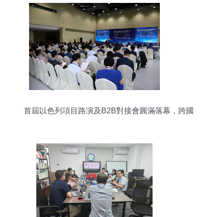
首屆以色列項目路演及B2B對接會圓滿落幕，跨國
科技交流再掀新篇章