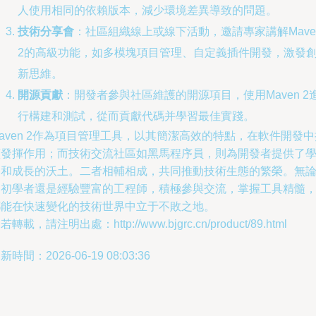
人使用相同的依賴版本，減少環境差異導致的問題。
技術分享會
：社區組織線上或線下活動，邀請專家講解Mave
2的高級功能，如多模塊項目管理、自定義插件開發，激發
新思維。
開源貢獻
：開發者參與社區維護的開源項目，使用Maven 2
行構建和測試，從而貢獻代碼并學習最佳實踐。
aven 2作為項目管理工具，以其簡潔高效的特點，在軟件開發中
續發揮作用；而技術交流社區如黑馬程序員，則為開發者提供了
習和成長的沃土。二者相輔相成，共同推動技術生態的繁榮。無
是初學者還是經驗豐富的工程師，積極參與交流，掌握工具精髓
都能在快速變化的技術世界中立于不敗之地。
若轉載，請注明出處：http://www.bjgrc.cn/product/89.html
新時間：2026-06-19 08:03:36