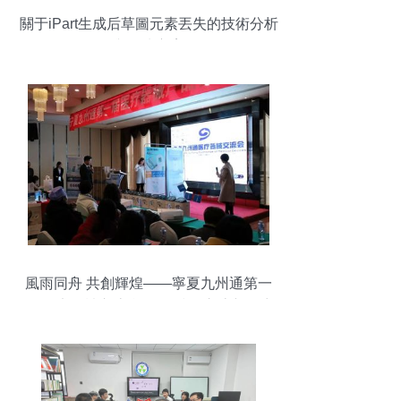
關于iPart生成后草圖元素丟失的技術分析
與解決方案
風雨同舟 共創輝煌——寧夏九州通第一
屆“醫療器械交流會”引領技術交流新篇章