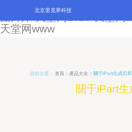
天堂国产一区二区三区-天堂
北京里克界科技
图片库-天堂网2025-天堂网2
天堂网www
當前位置：
首頁
>
產品大全
>
關于iPart生成
關于iPa