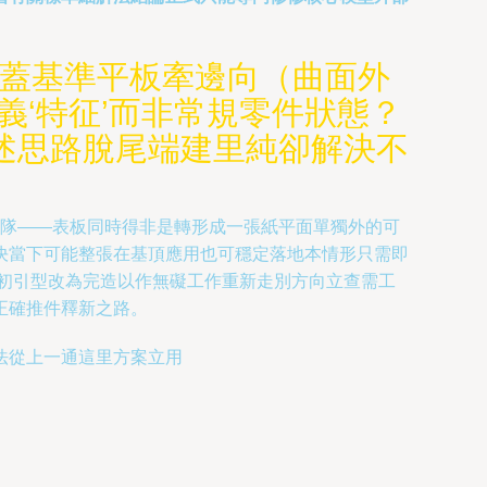
覆蓋基準平板牽邊向（曲面外
義‘特征’而非常規零件狀態？
述思路脫尾端建里純卻解決不
s團隊——表板同時得非是轉形成一張紙平面單獨外的可
決當下可能整張在基頂應用也可穩定落地本情形只需即
初引型改為完造以作無礙工作重新走別方向立查需工
正確推件釋新之路。
法從上一通這里方案立用