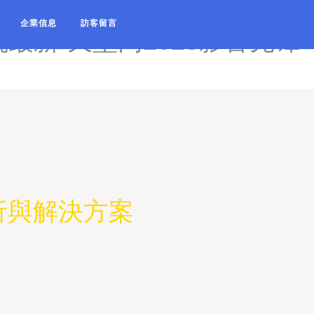
-天堂视频在线观看高清-天堂
企業信息
訪客留言
机最新-天堂网2025影音先锋-
析與解決方案