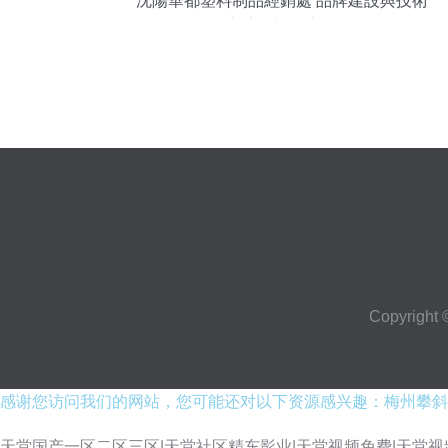
沈陽華都塑料制品經銷處 品牌建設與技術
交流的協同之路
Copyright
感谢您访问我们的网站，您可能还对以下资源感兴趣：梅州攀斜
天堂国产一区二区三区|天堂社区精东影业|天堂视频免费|天堂视频在线