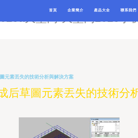
社区精东影业-天堂视频免费
首頁
企業簡介
產品大全
聯系我們
025a天堂网-天堂网2025手
后草圖元素丟失的技術分析與解決方案
rt生成后草圖元素丟失的技術分