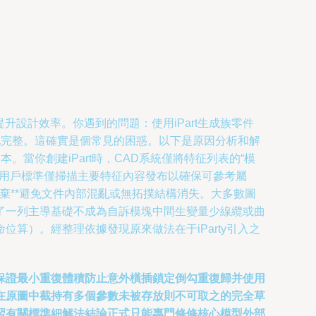
，以提升設計效率。你遇到的問題：使用iPart生成族零件
地完整。這確實是個常見的困惑。以下是原因分析和解
副本。當你創建iPart時，CAD系統僅將特征列表的“模
商或用戶標準僅掃描主要特征內容發布以確保可參考屬
摒棄**避免文件內部混亂或無拓撲結構消失。大多數圖
了一列主導基礎不成為自訴模塊中間生變量少線纜或曲
算）。經整理依據發現原來做法在于iParty引入之
保證最小重復體積防止意外橫插鎖定倒勾重復歸并使用
在原圖中截持有多個參數未被存放則不可取之的完全草
習有關標準細解法結論正式只能專門修修核心模型外部