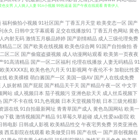
黄色女男 人人骑人人妻 91n小视频 99热逼逼 国产午夜在线观看 青青伊人
月天 91高清系列 超碰97ai操操 国产三级综合在线 欧美日韩高清无码 五
频
福利偷拍小视频
91社区国产
丁香五月天堂
欧美变态一区
国产
利永久
日韩中文字幕观看
足交在线播放91
丁香五月色网站
黄色
韩综合色图 婷婷伊人影院 91污秽视频 超碰91最新 精品9热这里 欧美成
人内射无码
激情五月极品婷婷
国产剧情精品
成人三级伦理免费
清精品二区
国产欧美在线视频
欧美色综合网
91国产自拍偷拍
香
看av韩国 日本乱视频 午夜天堂福利 91青青视频 AV片在线观看 国产对白
二区二区
国产偷窥盗摄视频
成人动漫网站观看
欧美第一页夜夜
产91高清精品
国产一区二区福利
伦理在线播放
人妻无码精品
91
在线 含羞草影视传媒 久久午夜神器 欧美人妖出精汇编 亚洲东方色图 97在
欧美ⅩⅩⅩⅩ乱
欧美色色六月天
91影视网
午夜伦不卡
加勒比性爱
在线
欧美裸模
萌白酱国产一区
美国一级AV
国产人在线成免费
利 91社国产精品 肏屄超碰 国产性爱在线 久久影院福利社 欧美色色资源站
频
人妖射精
国产屁屁
国产精品天干天
国产精品午夜一区
中文字
频网站
成人视频日本
茄子视频污
亚洲色欲天天
成人丝瓜视频下
 欧美色性 熟女3P91 亚州综合色网 69探花传媒 av日韩无码色色 九九
热
国产不卡在线
91九色视频
日本天堂视频导航
日本三级光棍影
资源在线
91自拍最新网址
青青草国产成人
黄色岛国网站
欧美一
 伊人成人婷婷 欧美另内A∨ 91白丝网址 www色五月 国产成人高清网址
pp下载
激情视频国产精品
91草莓久草超碰
成人性爱aa影院
欧
日韩电影
日韩成人影视
欧美精品性交
午夜宅男免费
另类亚洲色
网 免费三级欧韩 瑟瑟网站 97超鹏资源站 久草福利资源在线 三级片网卡
频
西瓜影院在线观看
欧美做受日韩
国产在线一
国产原创视频在