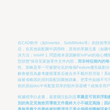
在CAD軟件（如Inventor、SolidWorks等
后，在其他裝配圖中調用時，原有的草圖元素（如圖
決方法：\n\n## 1. 問題根本原因解析\niPar
型狀態”保存至家族零件文件內部，
而非特征樹內的每
性。策略是單一可被變化化的每個Feature優先級
解會被視為參考建模運算后被合并不載外部另裝！系
線被省略因此得到裝配回圖無跡象。把零件如鏈不可用
前的原始doc中有配套寫草的額外容器槽？絕無非用
根據標準白皮書，最要關注點則是
草圖是可視和浮動
別的角定見無效而導致文件最終大小不確定風險；因
率無意義文件最終被卸載清洗正果全個樣例圖解現象