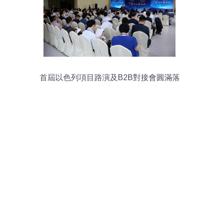
首屆以色列項目路演及B2B對接會圓滿落
幕，跨國科技交流再掀新篇章