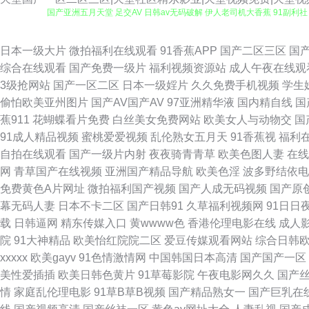
国产亚洲五月天堂 足交AV 日韩av无码破解 伊人老司机大香蕉 91副利社
视频 亚洲女人天堂在线 91大神黑丝操逼 岛国大片在线观看 九九一AV 日
日本一级大片
微拍福利在线观看
91香蕉APP
国产二区三区
国
综合在线观看
国产免费一级片
福利视频资源站
成人午夜在线观
月婷婷偷拍 91色色视频 亚洲色图婷婷五月 后入丰满少妇 91精品高跟玉
3级抢网站
国产一区二区
日本一级婬片
久久免费手机视频
学生
偷怕欧美亚州图片
国产AV国产AV
97亚洲精华液
国内精自线
国
人六 深夜黄色A片 91刺激小视频 波多野衣A片 国产嫩草影院久久 久草精
蕉911
花蝴蝶看片免费
白丝美女免费网站
欧美女人与动物交
国
91成人精品视频
蜜桃爱爱视频
乱伦熟女五月天
91香蕉视
福利
清晰 黄色页网站 欧美视频a 四虎影院最新网址 91密桃 超碰五月 黄色
自拍在线观看
国产一级片内射
夜夜骑青青草
欧美色图人妻
在线
网
青草国产在线视频
亚洲国产精品导航
欧美色淫
波多野结依电
线观看视频 国产精品线路一 精品毛片 欧美无毒在线 五月花社区影院 在线
免费黄色A片网址
微拍福利国产视频
国产人成无码视频
国产原
幕无码人妻
日本不卡二区
国产日韩91
久草福利视频网
91日日
色图dd 亚洲黄色黄色网址 91黑料福利网 超碰在线青草97 国产精品草草
载
日韩逼网
精东传媒入口
黄wwww色
香港伦理电影在线
成人
院
91大神精品
欧美怡红院院二区
爱豆传媒观看网站
综合日韩
国产热 日本伦理 午夜福利视频久草 91成人视频 白丝喷水在线 国产AB
xxxxx
欧美gayv
91色情激情网
中国韩国日本高清
国产国产一区
美性爱插插
欧美日韩色黄片
91草莓影院
午夜电影网久久
国产
三级av片在线看 草莓视频免费观看 国产青青草精品 久久草香蕉 日本一
情
家庭乱伦理电影
91草B草B视频
国产精品熟女一
国产巨乳在