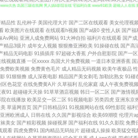
 www久热 岛国三级在线网 男人搞b影院在线 宅福利白浆 www91欧美 超碰人人在线 
韩无码精品网址 91传媒性爱视频 超碰成人人爽 极品人妻少妇 青青伊人97 偷窥自拍五
产精品性
乱伦种子
美国伦理大片
国产二区在线观看
美女伦理视
看
欧美图片在线观看
在线观看h视频
国产a级0
变性人妖
国产福
足 97资原总站 国产视频观看网站 欧美成人日韩中文 欧美成人午夜精品 视频在线91 日
妹Av网站
亚洲人成免费网站
91大神自拍
福利片在线观看
国产成
产精品3级片
成年女人视频
狠狠撸亚洲欧美
91操碰在线
国产高
品国产系列 色五月视频 一区二区 91久久香蕉超碰 超碰99爱 国产福利区视频 免费试
产精品无码电影
91插插库
97超碰大香蕉
户外自慰影院
国产一区
在线视频直播
一区xxxxx
岛国大片免费视频
一道日本亚洲香蕉
国
视频网址大全 欧美综合色图91 三级在线网址 影音先锋青青草 91在线看看 成人超碰碰
免费欧美视频
免费黄色毛片
成人精品无码视频
欧美午夜极品
性
影
91狠狠撸
成人深夜电影
精品国产美女剃毛
加勒比熟女
91碰
国产区 AV狼人 国产97资源 韩国AV导航 免费日七视频 日本在线AB 午夜老湿机福
创区色花堂
在线免费黄A片
久草福利
乱伦家庭
成人午夜免费视
夜夜91
超碰碰天天操
91草草酒店视频
韩日一区二区
国产激情视
 久久国产精品√√ 日本老熟女HD 香蕉福利网 97超碰碰 成人论坛欧美日韩 九九月老司机
影院在线播放
欧美足交一区二区
91视频电影
另类四虎
亚洲东京
欧美
草逼网首页
国产日韩精品91
91视频网站在线
69性影院
福利
高清 极品影视国产精品 青娱福利视频在线 激情视频免费看 欧美日韩操逼片 瑟瑟五月天
亚洲欧洲成人
日韩在线
久久国产影视综合
欧美69潮喷
伦理片a
丝袜美女
国产精彩视频
操碰视屏
国产福利在线
91久久影院
免费
本本兔费区 韩国午夜无码av 欧美亚黄色人a片 午夜剧场东京热 91视频游艇 成人咪咪
线观看
四虎免费91
国内精品无码短片
超碰成人操操
欧美猛交视