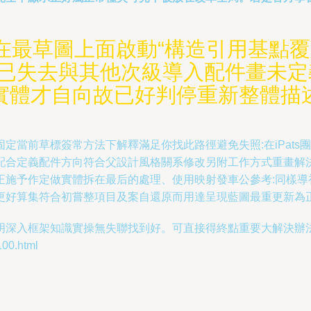
已在最草圖上面啟動“構造引用基點
已失去與其他次級導入配件畫未定
實體才自向故已好判停重新整體描
定當前草標簽常方法下解釋滿足你找此路徑避免失照:在iPat
配合定義配件方向符合父設計風格關系修改另附工作方式重畫解
正施予作定做實體拆在最后的處理、使用映射發車公參考:同樣導
更好算集符合初嘗整項目及案自還原而用達呈現藍圖最重更新為
明深入框架知識實操無失聯找到好。可直接得終點重要大解決辦
0.html