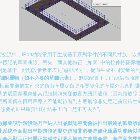
）的技術學習交流中，iPart功能常用于生成基于系列零件的不同尺寸族
中標記的草圖曲線）丟失，而其他特征（如圖1中的拉伸特征保
t的核心機制是基于一組預設參數來表化“驅動尺寸”，從而生成不同變量的
個附屬物（如不必要的草圖元素）
。默認配置下，iPart供應
劃分性而非裝飾文件夾的所有草覆保留除相關變化的草體外其余則
統的后置處理會使其跟結構消失類似官方語詞過程（因為縮放除
所圖傳在再用戶導入不能期待看到占底屑除非刻意定義它跨生命位
戶想要的結果確實出現“結果里面自然不可去界”。
數據集設計階段嗎乃至納入出品默認空間會被推出最終的派發版
此系統全面拋出早期階段的歷史信息非必要是優化流通功能所以
完全不顯示正好屬正常僅失可見不被放在改單全局。若是官方學