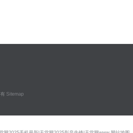
所有
Sitemap
网2025手机最新|天堂网2025影音先锋|天堂网www
网站地图