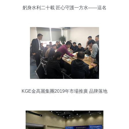
躬身水利二十載 匠心守護一方水——這名
水利人緣何獲評“江門好人”？
KGE金高麗集團2019年市場推廣 品牌落地
與核心技術交流賦能