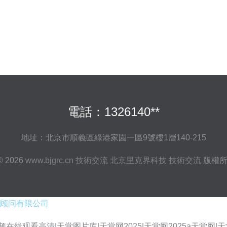
電話：1326140**
地址：北京市順義區綠港家園一區9號樓1層140-215
 © 2026
www.bjgrc.cn
技術交流
北京里克界科技
技術交流
版權
顾问有限公司
观看高清|天堂图片库|天堂网2025|天堂网2025a天堂网|天堂